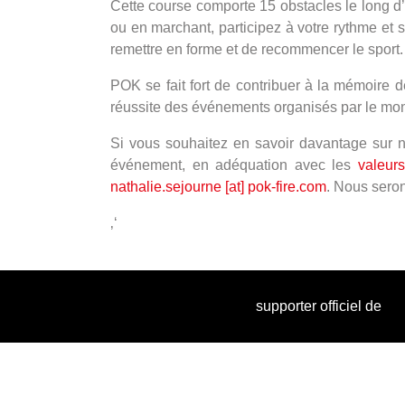
Cette course comporte 15 obstacles le long d’
ou en marchant, participez à votre rythme et 
remettre en forme et de recommencer le sport
POK se fait fort de contribuer à la mémoire 
réussite des événements organisés par le m
Si vous souhaitez en savoir davantage sur n
événement, en adéquation avec les
valeurs
nathalie.sejourne [at] pok-fire.com
. Nous sero
‚‘
supporter officiel de