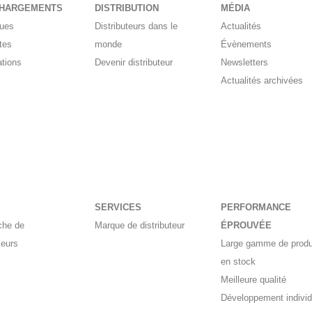
CHARGEMENTS
DISTRIBUTION
MÉDIA
gues
Distributeurs dans le
Actualités
tes
monde
Évènements
ations
Devenir distributeur
Newsletters
Actualités archivées
SERVICES
PERFORMANCE
che de
Marque de distributeur
ÉPROUVÉE
seurs
Large gamme de produ
en stock
Meilleure qualité
Développement individ