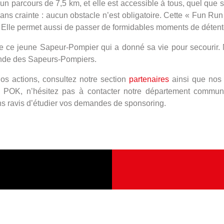
un parcours de 7,5 km, et elle est accessible à tous, quel que 
sans crainte : aucun obstacle n’est obligatoire. Cette « Fun 
. Elle permet aussi de passer de formidables moments de détent
de ce jeune Sapeur-Pompier qui a donné sa vie pour secourir. N
onde des Sapeurs-Pompiers.
os actions, consultez notre section
partenaires
ainsi que no
POK, n’hésitez pas à contacter notre département communicat
ns ravis d’étudier vos demandes de sponsoring.